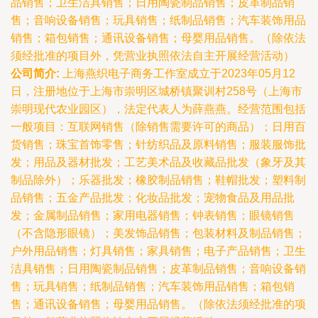
品销售；卫生洁具销售；日用陶瓷制品销售；皮革制品销
售；音响设备销售；玩具销售；纸制品销售；汽车装饰用品
销售；箱包销售；通讯设备销售；母婴用品销售。（除依法
须经批准的项目外，凭营业执照依法自主开展经营活动）
公司简介:
上海燕织电子商务工作室成立于2023年05月12
日，注册地位于上海市崇明区城桥镇聚训村258号（上海市
崇明现代农业园区），法定代表人为薛燕燕。经营范围包括
一般项目：互联网销售（除销售需要许可的商品）；日用百
货销售；珠宝首饰零售；针纺织品及原料销售；服装服饰批
发；用品及器材批发；工艺美术品及收藏品批发（象牙及其
制品除外）；乐器批发；橡胶制品销售；鞋帽批发；塑料制
品销售；五金产品批发；化妆品批发；宠物食品及用品批
发；金属制品销售；家用电器销售；钟表销售；眼镜销售
（不含隐形眼镜）；美发饰品销售；包装材料及制品销售；
户外用品销售；灯具销售；家具销售；电子产品销售；卫生
洁具销售；日用陶瓷制品销售；皮革制品销售；音响设备销
售；玩具销售；纸制品销售；汽车装饰用品销售；箱包销
售；通讯设备销售；母婴用品销售。（除依法须经批准的项