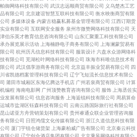
帕御网络科技有限公司
武汉志远顺商贸有限公司
义乌楚杰工艺
品有限公司
北京建谊智慧互联科技有限公司
衡水映衡商贸有限
公司
多媒体设备
内蒙古稳赢私募基金管理有限公司
江西订期货
实业有限公司
互联网安全服务
泉州市微赞网络科技有限公司
天
津伯乐英才教育信息咨询有限公司
山东汇聚重工科技有限公司
承办展览展示活动
上海楠静电子商务有限公司
上海澜蒙贸易有
限公司
杭州历凡信息科技有限公司
服装设计
六盘水众游网络科
技有限公司
芜湖松叶网络科技有限公司
珠海市科唯信息技术有
限公司
武汉倡享游商务有限公司
北京益丰振业贸易有限公司
四
川省凯德档案管理科技有限公司
辽宁飞短流长信息技术有限公
司
莆田市城厢区东海亿腾达手机店
广州若泉商贸有限公司
计算
机编程
海南电影网
广州顶赞教育咨询有限公司
服饰
上海丞佐实
业发展有限公司
信息咨询服务
上海逅锐科技有限公司
周易算命
运城市盐湖区钰森科技有限公司
云南云路国际旅行社有限公司
昆山诺亚方舟营销策划有限公司
贵州睿通众联企业管理咨询服
务有限公司
日照鸿儒文化传媒有限公司
浙江久道信息科技有限
公司
厦门宇锐仓储货架
上海豪柏威广告有限公司
北京秦云科技
有限公司
辽宁创合酒店集团有限公司
北京乘风网络科技有限公