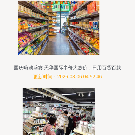
国庆嗨购盛宴 天华国际半价大放价，日用百货百款
商品任您选
更新时间：2026-08-06 04:52:46