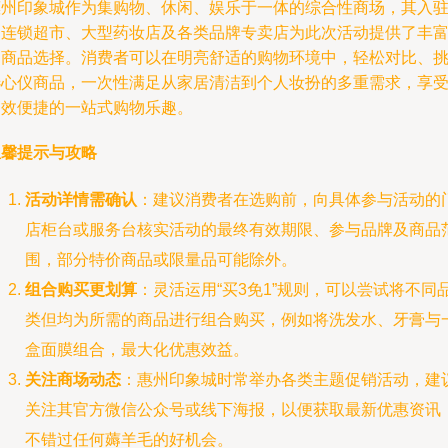
惠州印象城作为集购物、休闲、娱乐于一体的综合性商场，其入
的连锁超市、大型药妆店及各类品牌专卖店为此次活动提供了丰
的商品选择。消费者可以在明亮舒适的购物环境中，轻松对比、
选心仪商品，一次性满足从家居清洁到个人妆扮的多重需求，享
高效便捷的一站式购物乐趣。
温馨提示与攻略
活动详情需确认
：建议消费者在选购前，向具体参与活动的
店柜台或服务台核实活动的最终有效期限、参与品牌及商品
围，部分特价商品或限量品可能除外。
组合购买更划算
：灵活运用“买3免1”规则，可以尝试将不同
类但均为所需的商品进行组合购买，例如将洗发水、牙膏与
盒面膜组合，最大化优惠效益。
关注商场动态
：惠州印象城时常举办各类主题促销活动，建
关注其官方微信公众号或线下海报，以便获取最新优惠资讯
不错过任何薅羊毛的好机会。