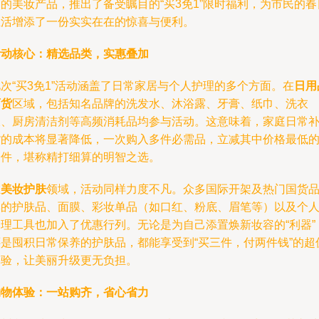
的美妆产品，推出了备受瞩目的“买3免1”限时福利，为市民的春
生活增添了一份实实在在的惊喜与便利。
活动核心：精选品类，实惠叠加
次“买3免1”活动涵盖了日常家居与个人护理的多个方面。在
日用
百货
区域，包括知名品牌的洗发水、沐浴露、牙膏、纸巾、洗衣
液、厨房清洁剂等高频消耗品均参与活动。这意味着，家庭日常
货的成本将显著降低，一次购入多件必需品，立减其中价格最低
一件，堪称精打细算的明智之选。
在
美妆护肤
领域，活动同样力度不凡。众多国际开架及热门国货
牌的护肤品、面膜、彩妆单品（如口红、粉底、眉笔等）以及个
护理工具也加入了优惠行列。无论是为自己添置焕新妆容的“利器”
还是囤积日常保养的护肤品，都能享受到“买三件，付两件钱”的超
体验，让美丽升级更无负担。
购物体验：一站购齐，省心省力