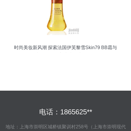
时尚美妆新风潮 探索法国伊芙黎雪Skin79 BB霜与
牛尔玫瑰晚安冻膜的护肤奥秘
电话：1865625**
地址：上海市崇明区城桥镇聚训村258号（上海市崇明现代