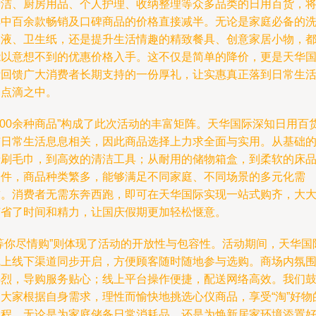
清洁、厨房用品、个人护理、收纳整理等众多品类的日用百货，
其中百余款畅销及口碑商品的价格直接减半。无论是家庭必备的
衣液、卫生纸，还是提升生活情趣的精致餐具、创意家居小物，
能以意想不到的优惠价格入手。这不仅是简单的降价，更是天华
际回馈广大消费者长期支持的一份厚礼，让实惠真正落到日常生
的点滴之中。
100余种商品”构成了此次活动的丰富矩阵。天华国际深知日用百
与日常生活息息相关，因此商品选择上力求全面与实用。从基础
牙刷毛巾，到高效的清洁工具；从耐用的储物箱盒，到柔软的床
套件，商品种类繁多，能够满足不同家庭、不同场景的多元化需
求。消费者无需东奔西跑，即可在天华国际实现一站式购齐，大
节省了时间和精力，让国庆假期更加轻松惬意。
“等你尽情购”则体现了活动的开放性与包容性。活动期间，天华国
线上线下渠道同步开启，方便顾客随时随地参与选购。商场内氛
热烈，导购服务贴心；线上平台操作便捷，配送网络高效。我们
励大家根据自身需求，理性而愉快地挑选心仪商品，享受“淘”好物
过程。无论是为家庭储备日常消耗品，还是为焕新居家环境添置