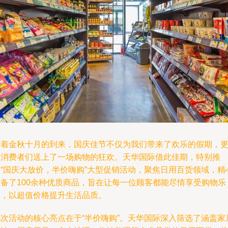
随着金秋十月的到来，国庆佳节不仅为我们带来了欢乐的假期，
为消费者们送上了一场购物的狂欢。天华国际借此佳期，特别推
出“国庆大放价，半价嗨购”大型促销活动，聚焦日用百货领域，精
准备了100余种优质商品，旨在让每一位顾客都能尽情享受购物乐
趣，以超值价格提升生活品质。
此次活动的核心亮点在于“半价嗨购”。天华国际深入筛选了涵盖家