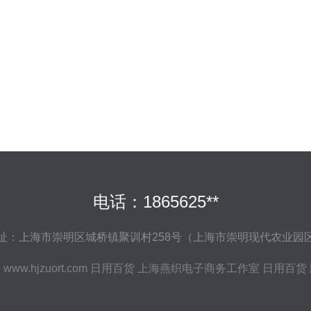
电话：1865625**
址：上海市崇明区城桥镇聚训村258号（上海市崇明现代农业园
6
www.hjzuort.com
日用百货
上海燕织电子商务工作室
日用百货